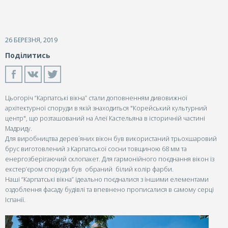
26 БЕРЕЗНЯ, 2019
Поділитись
Цьогоріч “Карпатські вікна” стали доповненням дивовижної
архітектурної споруди в якій знаходиться "Корейський культурний
центр", що розташований на Алеї Кастельяна в історичній частині
Мадриду.
Для виробництва дерев´яних вікон був використаний трьохшаровий
брус виготовлений з Карпатської сосни товщиною 68 мм та
енергозберігаючий склопакет. Для гармонійного поєднання вікон із
екстер’єром споруди був обраний білий колір фарби.
Наші “Карпатські вікна” ідеально поєдналися з іншими елементами
оздоблення фасаду будівлі та впевнено прописалися в самому серці
Іспанії.