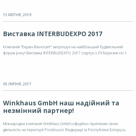
15 КВІТНЯ, 2019
Виставка INTERBUDEXPO 2017
Компанія "Екран-Вікносвіт" запрошує на найбільший будівельний
форум року! Виставка INTERBUDEXPO 2017 стартує з 29 березня по 1
квітня за адресою: м. Київ, вул. Салютна, 2б, виставковий центр
«КиївЕкспоПлаза».
05 ЛИПНЯ, 2017
Winkhaus GmbH наш надійний та
незмінний партнер!
Міжнародна компанія Winkhaus GmbH,офіційно припиняє свою
діяльність на території Російської Федерації та Республіки Білорусь.